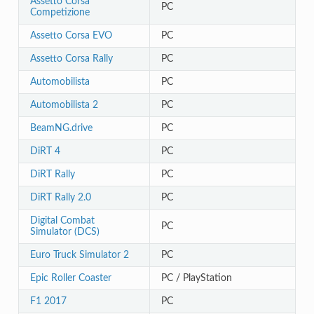
Assetto Corsa
PC
Competizione
Assetto Corsa EVO
PC
Assetto Corsa Rally
PC
Automobilista
PC
Automobilista 2
PC
BeamNG.drive
PC
DiRT 4
PC
DiRT Rally
PC
DiRT Rally 2.0
PC
Digital Combat
PC
Simulator (DCS)
Euro Truck Simulator 2
PC
Epic Roller Coaster
PC / PlayStation
F1 2017
PC