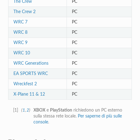
The Crew
PC
The Crew 2
PC
WRC 7
PC
WRC 8
PC
WRC 9
PC
WRC 10
PC
WRC Generations
PC
EA SPORTS WRC
PC
Wreckfest 2
PC
X-Plane 11 & 12
PC
[
1
]
(
1
,
2
)
XBOX
e
PlayStation
richiedono un PC esterno
sulla stessa rete locale.
Per saperne di più sulle
console
.