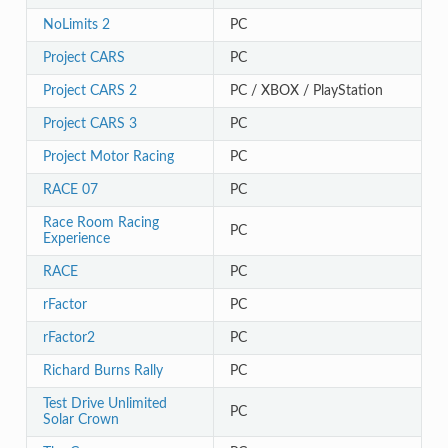
NoLimits 2
PC
Project CARS
PC
Project CARS 2
PC / XBOX / PlayStation
Project CARS 3
PC
Project Motor Racing
PC
RACE 07
PC
Race Room Racing
PC
Experience
RACE
PC
rFactor
PC
rFactor2
PC
Richard Burns Rally
PC
Test Drive Unlimited
PC
Solar Crown