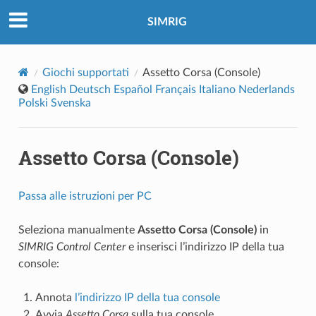
SIMRIG
Giochi supportati
Assetto Corsa (Console)
English
Deutsch
Español
Français
Italiano
Nederlands
Polski
Svenska
Assetto Corsa (Console)
Passa alle istruzioni per PC
Seleziona manualmente
Assetto Corsa (Console)
in
SIMRIG Control Center
e inserisci l’indirizzo IP della tua
console:
Annota
l’indirizzo IP della tua console
Avvia
Assetto Corsa
sulla tua console