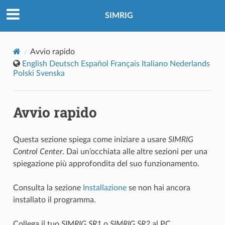
SIMRIG
Avvio rapido
English
Deutsch
Español
Français
Italiano
Nederlands
Polski
Svenska
Avvio rapido
Questa sezione spiega come iniziare a usare
SIMRIG
Control Center
. Dai un’occhiata alle altre sezioni per una
spiegazione più approfondita del suo funzionamento.
Consulta la sezione
Installazione
se non hai ancora
installato il programma.
Collega il tuo
SIMRIG SR1
o
SIMRIG SR2
al PC.