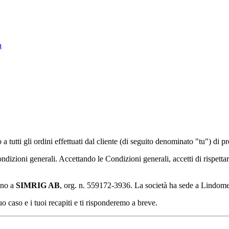
a
 tutti gli ordini effettuati dal cliente (di seguito denominato "tu") di p
dizioni generali. Accettando le Condizioni generali, accetti di rispettarl
ono a
SIMRIG AB
, org. n. 559172-3936. La società ha sede a Lindome
uo caso e i tuoi recapiti e ti risponderemo a breve.