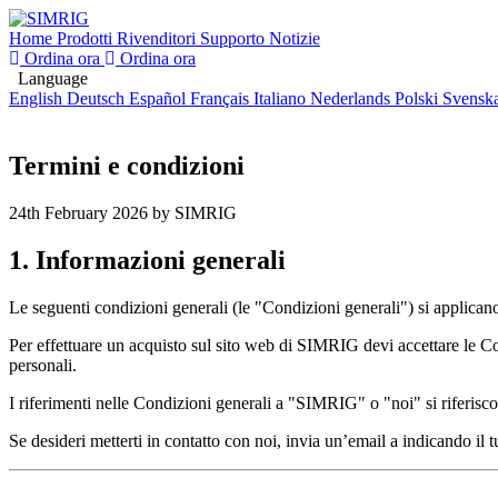
Home
Prodotti
Rivenditori
Supporto
Notizie
Ordina ora
Ordina ora
Language
English
Deutsch
Español
Français
Italiano
Nederlands
Polski
Svensk
Termini e condizioni
24th February 2026
by SIMRIG
1. Informazioni generali
Le seguenti condizioni generali (le "Condizioni generali") si applicano a
Per effettuare un acquisto sul sito web di SIMRIG devi accettare le Con
personali.
I riferimenti nelle Condizioni generali a "SIMRIG" o "noi" si riferisc
Se desideri metterti in contatto con noi, invia un’email a
indicando il t