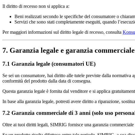
Il diritto di recesso non si applica a:
Beni realizzati secondo le specifiche del consumatore o chiaram
Servizi che sono stati completamente eseguiti, quando l’esecuzio
Per maggiori informazioni sul diritto legale di recesso, consulta
Konsu
7. Garanzia legale e garanzia commerciale
7.1 Garanzia legale (consumatori UE)
Se sei un consumatore, hai diritto alle tutele previste dalla normativa 
conformità del prodotto dalla data di consegna.
Questa garanzia legale è fornita dal venditore e si applica gratuitamen
In base alla garanzia legale, potresti avere diritto a riparazione, sost
7.2 Garanzia commerciale di 3 anni (solo uso persona
Oltre ai tuoi diritti legali, SIMRIG fornisce una garanzia commerciale 
Se un prodotto risulta difettoso entro tale periodo, SIMRIG, a sua dis