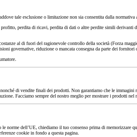
laddove tale esclusione o limitazione non sia consentita dalla normativa 
rofitto, perdita di ricavi, perdita di dati o altre perdite simili derivant
stanze al di fuori del ragionevole controllo della società (Forza maggio
cisioni governative, riduzione o mancata consegna da parte dei fornitori o
sumatore.
b nonché di vendite finali dei prodotti. Non garantiamo che le immagini ri
risoluzione. Facciamo sempre del nostro meglio per mostrare i prodotti nel
ndo le norme dell’UE, chiediamo il tuo consenso prima di memorizzare qu
referenze cookie in fondo a questa pagina.