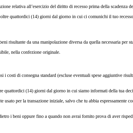
zione relativa all’esercizio del diritto di recesso prima della scadenza d
oltre quattordici (14) giorni dal giorno in cui ci comunichi il tuo recesso
ni risultante da una manipolazione diversa da quella necessaria per stabi
bile, nella confezione originale.
lusi i costi di consegna standard (escluse eventuali spese aggiuntive risu
re quattordici (14) giorni dal giorno in cui siamo informati della tua dec
e usato per la transazione iniziale, salvo che tu abbia espressamente c
tro i beni oppure fino a quando non avrai fornito prova di aver rispedit