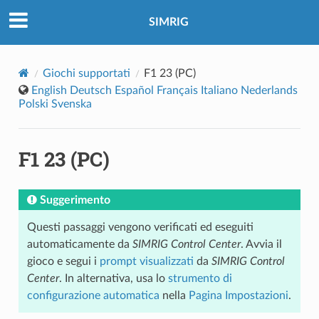
SIMRIG
Giochi supportati
F1 23 (PC)
English
Deutsch
Español
Français
Italiano
Nederlands
Polski
Svenska
F1 23 (PC)
Suggerimento
Questi passaggi vengono verificati ed eseguiti
automaticamente da
SIMRIG Control Center
. Avvia il
gioco e segui i
prompt visualizzati
da
SIMRIG Control
Center
. In alternativa, usa lo
strumento di
configurazione automatica
nella
Pagina Impostazioni
.