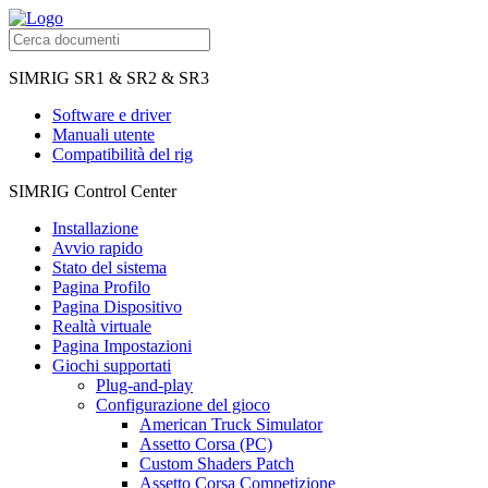
SIMRIG SR1 & SR2 & SR3
Software e driver
Manuali utente
Compatibilità del rig
SIMRIG Control Center
Installazione
Avvio rapido
Stato del sistema
Pagina Profilo
Pagina Dispositivo
Realtà virtuale
Pagina Impostazioni
Giochi supportati
Plug-and-play
Configurazione del gioco
American Truck Simulator
Assetto Corsa (PC)
Custom Shaders Patch
Assetto Corsa Competizione