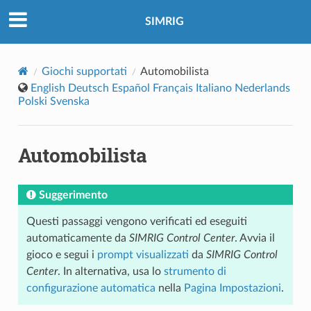
SIMRIG
Giochi supportati
Automobilista
English
Deutsch
Español
Français
Italiano
Nederlands
Polski
Svenska
Automobilista
Suggerimento
Questi passaggi vengono verificati ed eseguiti
automaticamente da
SIMRIG Control Center
. Avvia il
gioco e segui i
prompt visualizzati
da
SIMRIG Control
Center
. In alternativa, usa lo
strumento di
configurazione automatica
nella
Pagina Impostazioni
.