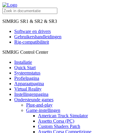
SIMRIG SR1 & SR2 & SR3
Software en drivers
Gebruikershandleidingen
Rig-compatibiliteit
SIMRIG Control Center
Installatie
Quick Start
Systeemstatus
Profielpagina
Apparaatpagina
Virtual Reality
Instellingenpagina
Ondersteunde games
Plug-and-play
Game-instellingen
American Truck Simulator
Assetto Corsa (PC)
Custom Shaders Patch
Assetto Corsa Competizione