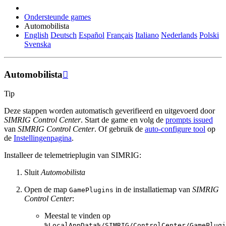
Ondersteunde games
Automobilista
English
Deutsch
Español
Français
Italiano
Nederlands
Polski
Svenska
Automobilista

Tip
Deze stappen worden automatisch geverifieerd en uitgevoerd door
SIMRIG Control Center
. Start de game en volg de
prompts issued
van
SIMRIG Control Center
. Of gebruik de
auto-configure tool
op
de
Instellingenpagina
.
Installeer de telemetrieplugin van SIMRIG:
Sluit
Automobilista
Open de map
in de installatiemap van
SIMRIG
GamePlugins
Control Center
:
Meestal te vinden op
%LocalAppData%/SIMRIG/ControlCenter/GamePlugi