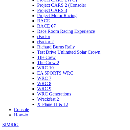
Project CARS 2 (Console)
Project CARS 3
Project Motor Racing
RACE
RACE 07
Race Room Racing Experience
rFactor
rFactor 2
Richard Burns Rally
Test Drive Unlimited Solar Crown
The Crew
The Crew 2
WRC 10
EA SPORTS WRC
WRC 7
WRC 8
WRC 9
WRC Generations
Wreckfest 2
X-Plane 11 & 12
Console
How-to
SIMRIG