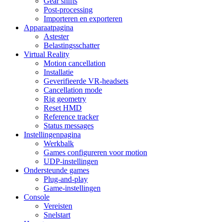
Gear shifts
Post-processing
Importeren en exporteren
Apparaatpagina
Astester
Belastingsschatter
Virtual Reality
Motion cancellation
Installatie
Geverifieerde VR-headsets
Cancellation mode
Rig geometry
Reset HMD
Reference tracker
Status messages
Instellingenpagina
Werkbalk
Games configureren voor motion
UDP-instellingen
Ondersteunde games
Plug-and-play
Game-instellingen
Console
Vereisten
Snelstart