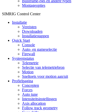
Buisframe-rigs en andere typen
Montageopties
SIMRIG Control Center
Installatie
Vereisten
Downloaden
Installatiestappen
Quick Start
Console
Auto- en gameselectie
Firewall
Systeemstatus
Telemetrie
Selectie van telemetriebron
Motion
Sneltoets voor motion aan/uit
Profielpagina
Concepten
Forces
Auto tune
Intensiteitsinstellingen
Axis allocation
Follow track geometry