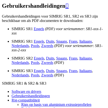
Gebruikershandleidingen

Gebruikershandleidingen voor SIMRIG SR1, SR2 en SR3 zijn
beschikbaar om als PDF-documenten te downloaden:
SIMRIG SR1
Engels
(PDF)
voor serienummer: SR1-xxx-1-
xxx
SIMRIG SR1
Engels
,
Duits
,
Spaans
,
Frans
,
Italiaans
,
Nederlands
,
Pools
,
Zweeds
(PDF)
voor serienummer: SR1-
xxx-2-xxx
SIMRIG SR2
Engels
,
Duits
,
Spaans
,
Frans
,
Italiaans
,
Nederlands
,
Pools
,
Zweeds
(PDF)
SIMRIG SR3
Engels
,
Duits
,
Spaans
,
Frans
,
Italiaans
,
Nederlands
,
Pools
,
Zweeds
(PDF)
SIMRIG SR1 & SR2 & SR3
Software en drivers
Gebruikershandleidingen
Rig-compatibiliteit
Rigs op basis van aluminium extrusieprofielen