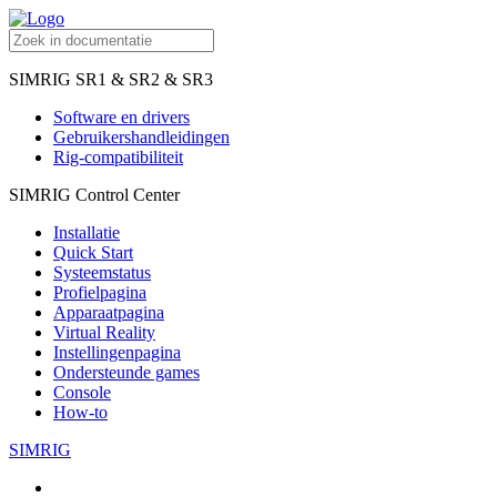
SIMRIG SR1 & SR2 & SR3
Software en drivers
Gebruikershandleidingen
Rig-compatibiliteit
SIMRIG Control Center
Installatie
Quick Start
Systeemstatus
Profielpagina
Apparaatpagina
Virtual Reality
Instellingenpagina
Ondersteunde games
Console
How-to
SIMRIG