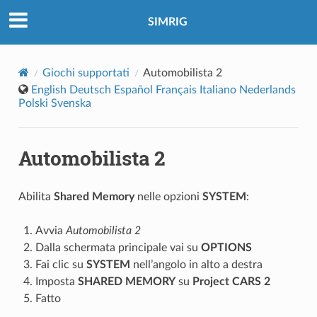
SIMRIG
Giochi supportati
Automobilista 2
English
Deutsch
Español
Français
Italiano
Nederlands
Polski
Svenska
Automobilista 2
Abilita
Shared Memory
nelle opzioni
SYSTEM
:
Avvia
Automobilista 2
Dalla schermata principale vai su
OPTIONS
Fai clic su
SYSTEM
nell’angolo in alto a destra
Imposta
SHARED MEMORY
su
Project CARS 2
Fatto