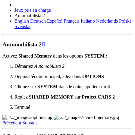
Jeux pris en charge
Automobilista 2
English
Deutsch
Español
Français
Italiano
Nederlands
Polski
Svenska
Automobilista 2

Activez
Shared Memory
dans les options
SYSTEM
:
Démarrez
Automobilista 2
Depuis l’écran principal, allez dans
OPTIONS
Cliquez sur
SYSTEM
dans le coin supérieur droit
Réglez
SHARED MEMORY
sur
Project CARS 2
Terminé
Précédent
Suivant