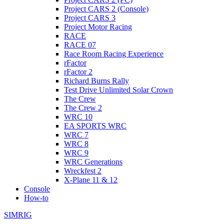
Project CARS 2 (Console)
Project CARS 3
Project Motor Racing
RACE
RACE 07
Race Room Racing Experience
rFactor
rFactor 2
Richard Burns Rally
Test Drive Unlimited Solar Crown
The Crew
The Crew 2
WRC 10
EA SPORTS WRC
WRC 7
WRC 8
WRC 9
WRC Generations
Wreckfest 2
X-Plane 11 & 12
Console
How-to
SIMRIG