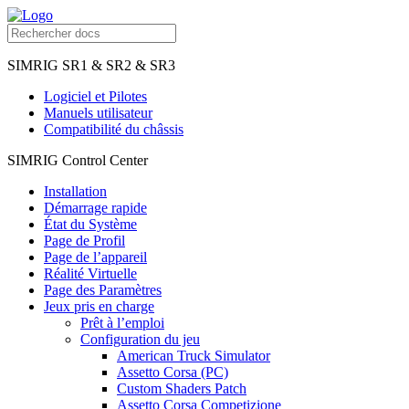
SIMRIG SR1 & SR2 & SR3
Logiciel et Pilotes
Manuels utilisateur
Compatibilité du châssis
SIMRIG Control Center
Installation
Démarrage rapide
État du Système
Page de Profil
Page de l’appareil
Réalité Virtuelle
Page des Paramètres
Jeux pris en charge
Prêt à l’emploi
Configuration du jeu
American Truck Simulator
Assetto Corsa (PC)
Custom Shaders Patch
Assetto Corsa Competizione