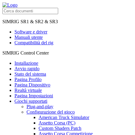
SIMRIG SR1 & SR2 & SR3
Software e driver
Manuali utente
Compatibilità del rig
SIMRIG Control Center
Installazione
Avvio rapido
Stato del sistema
Pagina Profilo
Pagina Dispositivo
Realtà virtuale
Pagina Impostazioni
Giochi supportati
Plug-and-play
Configurazione del gioco
American Truck Simulator
Assetto Corsa (PC)
Custom Shaders Patch
Assetto Corsa Competizione