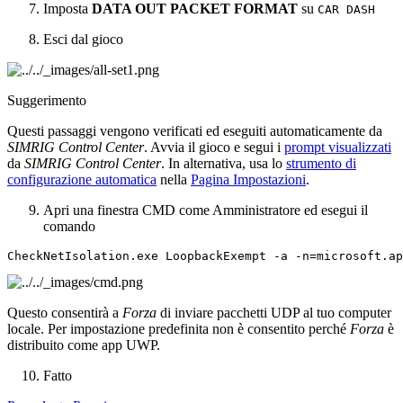
Imposta
DATA OUT PACKET FORMAT
su
CAR
DASH
Esci dal gioco
Suggerimento
Questi passaggi vengono verificati ed eseguiti automaticamente da
SIMRIG Control Center
. Avvia il gioco e segui i
prompt visualizzati
da
SIMRIG Control Center
. In alternativa, usa lo
strumento di
configurazione automatica
nella
Pagina Impostazioni
.
Apri una finestra CMD come Amministratore ed esegui il
comando
CheckNetIsolation.exe
LoopbackExempt
-a
-n
=
Questo consentirà a
Forza
di inviare pacchetti UDP al tuo computer
locale. Per impostazione predefinita non è consentito perché
Forza
è
distribuito come app UWP.
Fatto