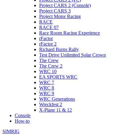
Project CARS 2 (Console)
Project CARS 3
Project Motor Racing
RACE
RACE 07
Race Room Racing Experience
rFactor
rFactor 2
Richard Burns Rally
Test Drive Unlimited Solar Crown
The Crew
The Crew 2
WRC 10
EA SPORTS WRC
WRC 7
WRC 8
WRC 9
WRC Generations
Wreckfest 2
X-Plane 11 & 12
Console
How-to
SIMRIG