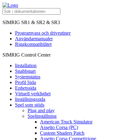
SIMRIG SR1 & SR2 & SR3
Programvara och drivrutiner
Användarmanualer
Riggkompatibilitet
SIMRIG Control Center
Installation
Snabbstart
Systemstatus
Profil Sida
Enhetssida
Virtuell verklighet
Inställningssida
Spel som stöds
Plug and play
Spelinställning
American Truck Simulator
Assetto Corsa (PC)
Custom Shaders Patch
Assetto Corsa Competizione