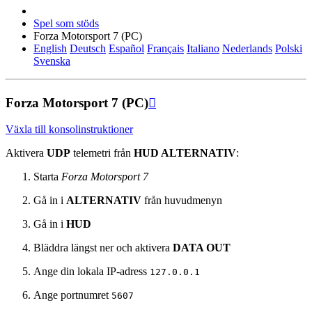
Spel som stöds
Forza Motorsport 7 (PC)
English
Deutsch
Español
Français
Italiano
Nederlands
Polski
Svenska
Forza Motorsport 7 (PC)

Växla till konsolinstruktioner
Aktivera
UDP
telemetri från
HUD ALTERNATIV
:
Starta
Forza Motorsport 7
Gå in i
ALTERNATIV
från huvudmenyn
Gå in i
HUD
Bläddra längst ner och aktivera
DATA OUT
Ange din lokala IP-adress
127.0.0.1
Ange portnumret
5607