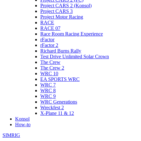
Project CARS 2 (Konsol)
Project CARS 3
Project Motor Racing
RACE
RACE 07
Race Room Racing Experience
rFactor
rFactor 2
Richard Burns Rally
Test Drive Unlimited Solar Crown
The Crew
The Crew 2
WRC 10
EA SPORTS WRC
WRC 7
WRC 8
WRC 9
WRC Generations
Wreckfest 2
X-Plane 11 & 12
Konsol
How-to
SIMRIG