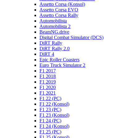
Assetto Corsa (Konsol)
Assetto Corsa EVO
Assetto Corsa Rally
Automobilista
Automobilista 2
BeamNG.drive
Digital Combat Simulator (DCS)
DiRT Rally
DiRT Rally 2.0
DiRT 4
Epic Roller Coasters
Euro Truck Simulator 2
F1 2017
F1 2018
F1 2019
F1 2020
F1 2021
F1 22 (PC)
F1 22 (Konsol)
F1 23 (PC)
F1 23 (Konsol)
F1 24 (PC)
F1 24 (Konsol)
F1 25 (PC)
F1 25 (Konsol)