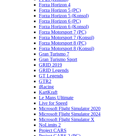
Forza Horizon 4
Forza Horizon 5 (PC)
Forza Horizon 5 (Konsol)
Forza Horizon 6 (PC)
Forza Horizon 6 (Konsol)
Forza Motorsport 7 (PC)
Forza Motorsport 7 (Konsol)
Forza Motorsport 8 (PC)
Forza Motorsport 8 (Konsol)
Gran Turismo 7
Gran Turismo Sport
GRID 2019
GRID Legends
GT Legends
GTR2
iRacing
KartKraft
Le Mans Ultimate
Live for Speed
Microsoft Flight Simulator 2020
Microsoft Flight Simulator 2024
Microsoft Flight Simulator X
NoLimits 2
Project CARS
Project CARS 2 (PC)