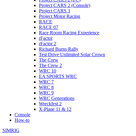
Project CARS 2 (Console)
Project CARS 3
Project Motor Racing
RACE
RACE 07
Race Room Racing Experience
rFactor
rFactor 2
Richard Burns Rally
Test Drive Unlimited Solar Crown
The Crew
The Crew 2
WRC 10
EA SPORTS WRC
WRC 7
WRC 8
WRC 9
WRC Generations
Wreckfest 2
X-Plane 11 & 12
Console
How-to
SIMRIG