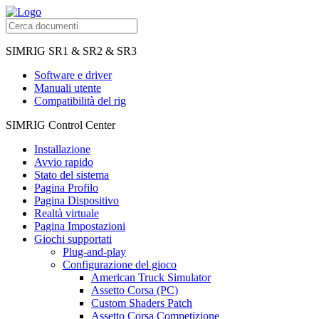
SIMRIG SR1 & SR2 & SR3
Software e driver
Manuali utente
Compatibilità del rig
SIMRIG Control Center
Installazione
Avvio rapido
Stato del sistema
Pagina Profilo
Pagina Dispositivo
Realtà virtuale
Pagina Impostazioni
Giochi supportati
Plug-and-play
Configurazione del gioco
American Truck Simulator
Assetto Corsa (PC)
Custom Shaders Patch
Assetto Corsa Competizione