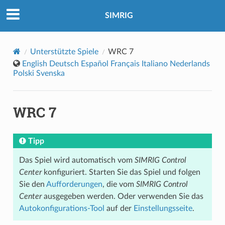
SIMRIG
Unterstützte Spiele
WRC 7
English
Deutsch
Español
Français
Italiano
Nederlands
Polski
Svenska
WRC 7
Tipp
Das Spiel wird automatisch vom
SIMRIG Control
Center
konfiguriert. Starten Sie das Spiel und folgen
Sie den
Aufforderungen
, die vom
SIMRIG Control
Center
ausgegeben werden. Oder verwenden Sie das
Autokonfigurations-Tool
auf der
Einstellungsseite
.