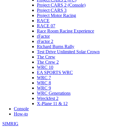
Project CARS 2 (Console)
Project CARS 3
Project Motor Racing
RACE
RACE 07
Race Room Racing Experience
rFactor
rFactor 2
Richard Burns Rally
Test Drive Unlimited Solar Crown
The Crew
The Crew 2
WRC 10
EA SPORTS WRC
WRC 7
WRC 8
WRC 9
WRC Generations
Wreckfest 2
X-Plane 11 & 12
Console
How-to
SIMRIG