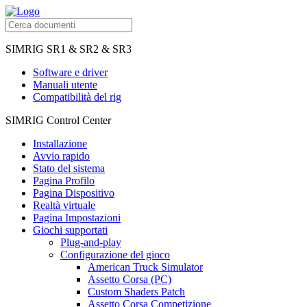
SIMRIG SR1 & SR2 & SR3
Software e driver
Manuali utente
Compatibilità del rig
SIMRIG Control Center
Installazione
Avvio rapido
Stato del sistema
Pagina Profilo
Pagina Dispositivo
Realtà virtuale
Pagina Impostazioni
Giochi supportati
Plug-and-play
Configurazione del gioco
American Truck Simulator
Assetto Corsa (PC)
Custom Shaders Patch
Assetto Corsa Competizione