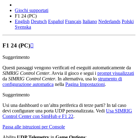
Giochi supportati
F1 24 (PC)
English
Deutsch
Español
Français
Italiano
Nederlands
Polski
Svenska
F1 24 (PC)

Suggerimento
Questi passaggi vengono verificati ed eseguiti automaticamente da
SIMRIG Control Center
. Avvia il gioco e segui i
prompt visualizzati
da
SIMRIG Control Center
. In alternativa, usa lo
strumento di
configurazione automatica
nella
Pagina Impostazioni
.
Suggerimento
Usi una dashboard o un’altra periferica di terze parti? In tal caso
devi configurare una porta UDP personalizzata. Vedi
Usa SIMRIG
Control Center con SimHub e F1 22
.
Passa alle istruzioni per Console
Abilita
UDP Telemetry
in
Game Options
: