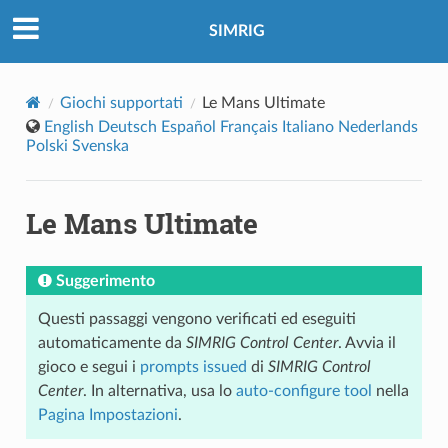
SIMRIG
Giochi supportati
Le Mans Ultimate
English
Deutsch
Español
Français
Italiano
Nederlands
Polski
Svenska
Le Mans Ultimate
Suggerimento
Questi passaggi vengono verificati ed eseguiti
automaticamente da
SIMRIG Control Center
. Avvia il
gioco e segui i
prompts issued
di
SIMRIG Control
Center
. In alternativa, usa lo
auto-configure tool
nella
Pagina Impostazioni
.