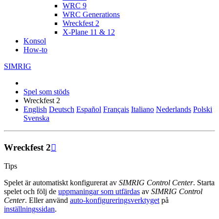
WRC 9
WRC Generations
Wreckfest 2
X-Plane 11 & 12
Konsol
How-to
SIMRIG
Spel som stöds
Wreckfest 2
English
Deutsch
Español
Français
Italiano
Nederlands
Polski
Svenska
Wreckfest 2

Tips
Spelet är automatiskt konfigurerat av
SIMRIG Control Center
. Starta
spelet och följ de
uppmaningar som utfärdas
av
SIMRIG Control
Center
. Eller använd
auto-konfigureringsverktyget
på
inställningssidan
.