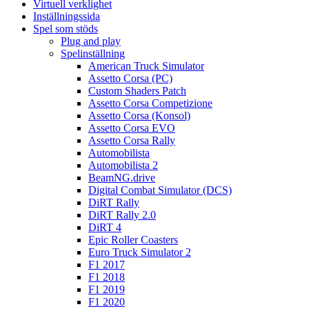
Virtuell verklighet
Inställningssida
Spel som stöds
Plug and play
Spelinställning
American Truck Simulator
Assetto Corsa (PC)
Custom Shaders Patch
Assetto Corsa Competizione
Assetto Corsa (Konsol)
Assetto Corsa EVO
Assetto Corsa Rally
Automobilista
Automobilista 2
BeamNG.drive
Digital Combat Simulator (DCS)
DiRT Rally
DiRT Rally 2.0
DiRT 4
Epic Roller Coasters
Euro Truck Simulator 2
F1 2017
F1 2018
F1 2019
F1 2020