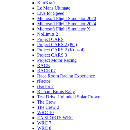
KartKraft
Le Mans Ultimate
Live for Speed
Microsoft Flight Simulator 2020
Microsoft Flight Simulator 2024
Microsoft Flight Simulator X
NoLimits 2
Project CARS
Project CARS 2 (PC)
Project CARS 2 (Konsol)
Project CARS 3
Project Motor Racing
RACE
RACE 07
Race Room Racing Experience
rFactor
rFactor 2
Richard Burns Rally
Test Drive Unlimited Solar Crown
The Crew
The Crew 2
WRC 10
EA SPORTS WRC
WRC 7
WRC 8