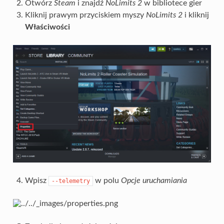
Otwórz
Steam
i znajdź
NoLimits 2
w bibliotece gier
Kliknij prawym przyciskiem myszy
NoLimits 2
i kliknij
Właściwości
Wpisz
w polu
Opcje uruchamiania
--telemetry