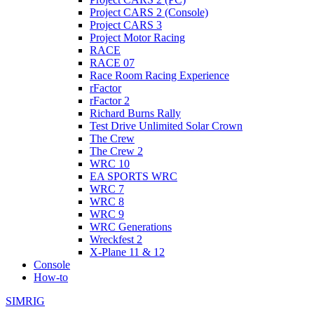
Project CARS 2 (Console)
Project CARS 3
Project Motor Racing
RACE
RACE 07
Race Room Racing Experience
rFactor
rFactor 2
Richard Burns Rally
Test Drive Unlimited Solar Crown
The Crew
The Crew 2
WRC 10
EA SPORTS WRC
WRC 7
WRC 8
WRC 9
WRC Generations
Wreckfest 2
X-Plane 11 & 12
Console
How-to
SIMRIG