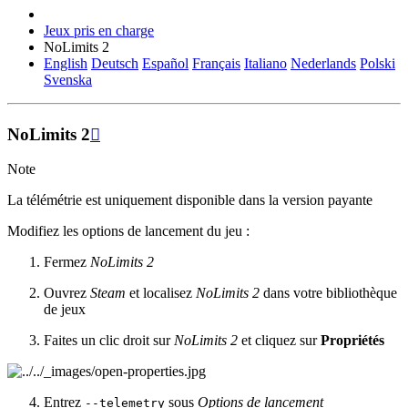
Jeux pris en charge
NoLimits 2
English
Deutsch
Español
Français
Italiano
Nederlands
Polski
Svenska
NoLimits 2

Note
La télémétrie est uniquement disponible dans la version payante
Modifiez les options de lancement du jeu :
Fermez
NoLimits 2
Ouvrez
Steam
et localisez
NoLimits 2
dans votre bibliothèque
de jeux
Faites un clic droit sur
NoLimits 2
et cliquez sur
Propriétés
Entrez
sous
Options de lancement
--telemetry