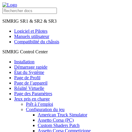
SIMRIG SR1 & SR2 & SR3
Logiciel et Pilotes
Manuels utilisateur
Compatibilité du châssis
SIMRIG Control Center
Installation
Démarrage rapide
État du Système
Page de Profil
Page de l’appareil
Réalité Virtuelle
Page des Paramètres
Jeux pris en charge
Prêt à l’emploi
Configuration du jeu
American Truck Simulator
Assetto Corsa (PC)
Custom Shaders Patch
Assetto Corsa Competizione