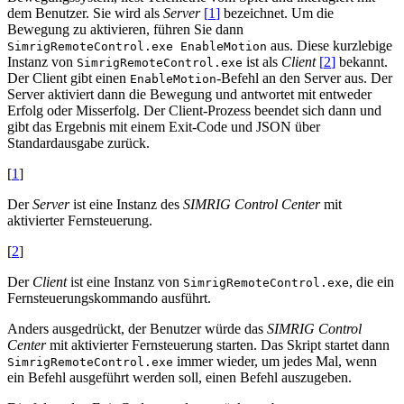
dem Benutzer. Sie wird als
Server
[
1
]
bezeichnet. Um die
Bewegung zu aktivieren, führen Sie dann
aus. Diese kurzlebige
SimrigRemoteControl.exe
EnableMotion
Instanz von
ist als
Client
[
2
]
bekannt.
SimrigRemoteControl.exe
Der Client gibt einen
-Befehl an den Server aus. Der
EnableMotion
Server aktiviert dann die Bewegung und antwortet mit entweder
Erfolg oder Misserfolg. Der Client-Prozess beendet sich dann und
gibt das Ergebnis mit einem Exit-Code und JSON über
Standardausgabe zurück.
[
1
]
Der
Server
ist eine Instanz des
SIMRIG Control Center
mit
aktivierter Fernsteuerung.
[
2
]
Der
Client
ist eine Instanz von
, die ein
SimrigRemoteControl.exe
Fernsteuerungskommando ausführt.
Anders ausgedrückt, der Benutzer würde das
SIMRIG Control
Center
mit aktivierter Fernsteuerung starten. Das Skript startet dann
immer wieder, um jedes Mal, wenn
SimrigRemoteControl.exe
ein Befehl ausgeführt werden soll, einen Befehl auszugeben.