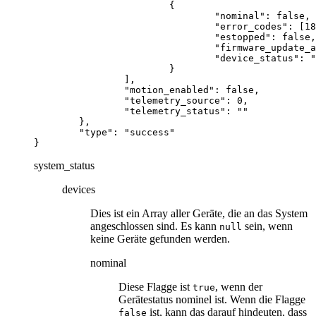
{
"nominal"
:
false
,
"error_codes"
:
[
18
"estopped"
:
false
,
"firmware_update_a
"device_status"
:
"
}
],
"motion_enabled"
:
false
,
"telemetry_source"
:
0
,
"telemetry_status"
:
""
},
"type"
:
"success"
}
system_status
devices
Dies ist ein Array aller Geräte, die an das System
angeschlossen sind. Es kann
sein, wenn
null
keine Geräte gefunden werden.
nominal
Diese Flagge ist
, wenn der
true
Gerätestatus nominel ist. Wenn die Flagge
ist, kann das darauf hindeuten, dass
false