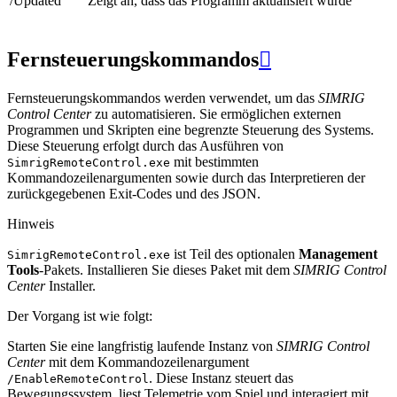
/Updated
Zeigt an, dass das Programm aktualisiert wurde
Fernsteuerungskommandos

Fernsteuerungskommandos werden verwendet, um das
SIMRIG
Control Center
zu automatisieren. Sie ermöglichen externen
Programmen und Skripten eine begrenzte Steuerung des Systems.
Diese Steuerung erfolgt durch das Ausführen von
mit bestimmten
SimrigRemoteControl.exe
Kommandozeilenargumenten sowie durch das Interpretieren der
zurückgegebenen Exit-Codes und des JSON.
Hinweis
ist Teil des optionalen
Management
SimrigRemoteControl.exe
Tools
-Pakets. Installieren Sie dieses Paket mit dem
SIMRIG Control
Center
Installer.
Der Vorgang ist wie folgt:
Starten Sie eine langfristig laufende Instanz von
SIMRIG Control
Center
mit dem Kommandozeilenargument
. Diese Instanz steuert das
/EnableRemoteControl
Bewegungssystem, liest Telemetrie vom Spiel und interagiert mit