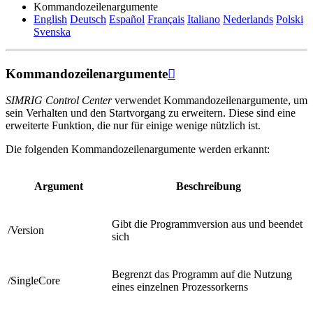
Kommandozeilenargumente
English
Deutsch
Español
Français
Italiano
Nederlands
Polski
Svenska
Kommandozeilenargumente

SIMRIG Control Center
verwendet Kommandozeilenargumente, um
sein Verhalten und den Startvorgang zu erweitern. Diese sind eine
erweiterte Funktion, die nur für einige wenige nützlich ist.
Die folgenden Kommandozeilenargumente werden erkannt:
Argument
Beschreibung
Gibt die Programmversion aus und beendet
/Version
sich
Begrenzt das Programm auf die Nutzung
/SingleCore
eines einzelnen Prozessorkerns