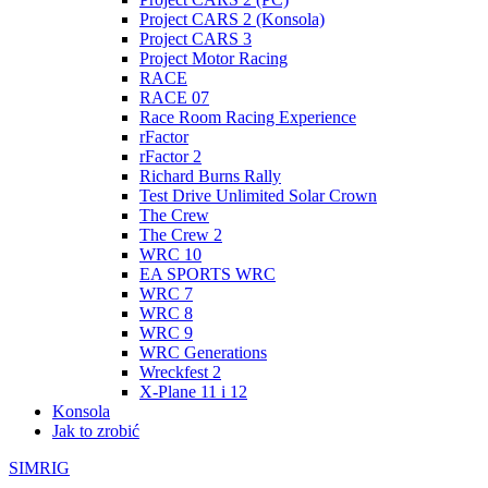
Project CARS 2 (Konsola)
Project CARS 3
Project Motor Racing
RACE
RACE 07
Race Room Racing Experience
rFactor
rFactor 2
Richard Burns Rally
Test Drive Unlimited Solar Crown
The Crew
The Crew 2
WRC 10
EA SPORTS WRC
WRC 7
WRC 8
WRC 9
WRC Generations
Wreckfest 2
X-Plane 11 i 12
Konsola
Jak to zrobić
SIMRIG