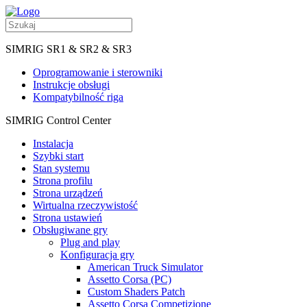
SIMRIG SR1 & SR2 & SR3
Oprogramowanie i sterowniki
Instrukcje obsługi
Kompatybilność riga
SIMRIG Control Center
Instalacja
Szybki start
Stan systemu
Strona profilu
Strona urządzeń
Wirtualna rzeczywistość
Strona ustawień
Obsługiwane gry
Plug and play
Konfiguracja gry
American Truck Simulator
Assetto Corsa (PC)
Custom Shaders Patch
Assetto Corsa Competizione