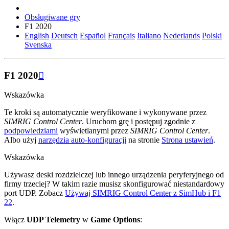
Obsługiwane gry
F1 2020
English
Deutsch
Español
Français
Italiano
Nederlands
Polski
Svenska
F1 2020

Wskazówka
Te kroki są automatycznie weryfikowane i wykonywane przez
SIMRIG Control Center
. Uruchom grę i postępuj zgodnie z
podpowiedziami
wyświetlanymi przez
SIMRIG Control Center
.
Albo użyj
narzędzia auto-konfiguracji
na stronie
Strona ustawień
.
Wskazówka
Używasz deski rozdzielczej lub innego urządzenia peryferyjnego od
firmy trzeciej? W takim razie musisz skonfigurować niestandardowy
port UDP. Zobacz
Używaj SIMRIG Control Center z SimHub i F1
22
.
Włącz
UDP Telemetry
w
Game Options
: