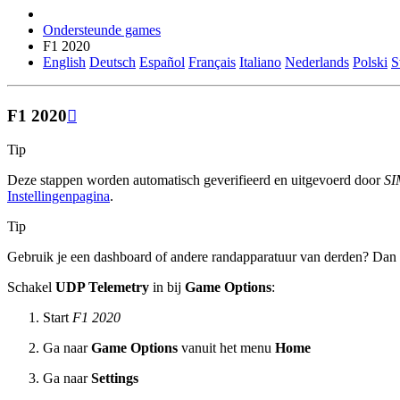
Ondersteunde games
F1 2020
English
Deutsch
Español
Français
Italiano
Nederlands
Polski
S
F1 2020

Tip
Deze stappen worden automatisch geverifieerd en uitgevoerd door
SI
Instellingenpagina
.
Tip
Gebruik je een dashboard of andere randapparatuur van derden? Dan
Schakel
UDP Telemetry
in bij
Game Options
:
Start
F1 2020
Ga naar
Game Options
vanuit het menu
Home
Ga naar
Settings