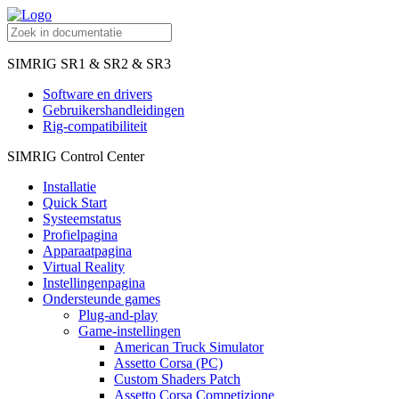
SIMRIG SR1 & SR2 & SR3
Software en drivers
Gebruikershandleidingen
Rig-compatibiliteit
SIMRIG Control Center
Installatie
Quick Start
Systeemstatus
Profielpagina
Apparaatpagina
Virtual Reality
Instellingenpagina
Ondersteunde games
Plug-and-play
Game-instellingen
American Truck Simulator
Assetto Corsa (PC)
Custom Shaders Patch
Assetto Corsa Competizione