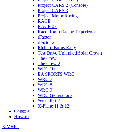
Project CARS 2 (Console)
Project CARS 3
Project Motor Racing
RACE
RACE 07
Race Room Racing Experience
rFactor
rFactor 2
Richard Burns Rally
Test Drive Unlimited Solar Crown
The Crew
The Crew 2
WRC 10
EA SPORTS WRC
WRC 7
WRC 8
WRC 9
WRC Generations
Wreckfest 2
X-Plane 11 & 12
Console
How-to
SIMRIG