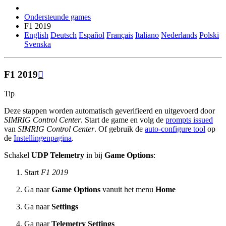
Ondersteunde games
F1 2019
English
Deutsch
Español
Français
Italiano
Nederlands
Polski
Svenska
F1 2019

Tip
Deze stappen worden automatisch geverifieerd en uitgevoerd door
SIMRIG Control Center
. Start de game en volg de
prompts issued
van
SIMRIG Control Center
. Of gebruik de
auto-configure tool
op
de
Instellingenpagina
.
Schakel
UDP Telemetry
in bij
Game Options
:
Start
F1 2019
Ga naar
Game Options
vanuit het menu
Home
Ga naar
Settings
Ga naar
Telemetry Settings