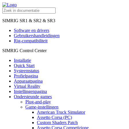
SIMRIG SR1 & SR2 & SR3
Software en drivers
Gebruikershandleidingen
Rig-compatibiliteit
SIMRIG Control Center
Installatie
Quick Start
Systeemstatus
Profielpagina
Apparaatpagina
Virtual Reality
Instellingenpagina
Ondersteunde games
Plug-and-play
Game-instellingen
American Truck Simulator
Assetto Corsa (PC)
Custom Shaders Patch
Assetto Corsa Competizione