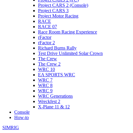
Project CARS 2 (Console)
Project CARS 3
Project Motor Racing
RACE
RACE 07
Race Room Racing Experience
rFactor
rFactor 2
Richard Burns Rally
Test Drive Unlimited Solar Crown
The Crew
The Crew 2
WRC 10
EA SPORTS WRC
WRC 7
WRC 8
WRC 9
WRC Generations
Wreckfest 2
X-Plane 11 & 12
Console
How-to
SIMRIG