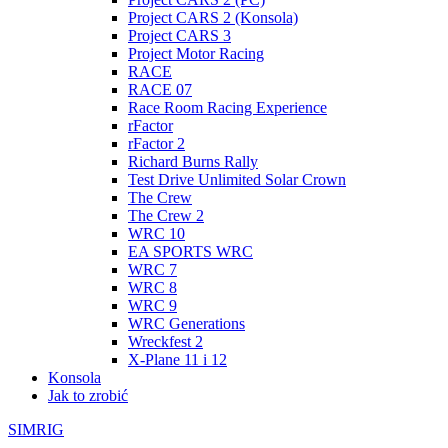
Project CARS 2 (Konsola)
Project CARS 3
Project Motor Racing
RACE
RACE 07
Race Room Racing Experience
rFactor
rFactor 2
Richard Burns Rally
Test Drive Unlimited Solar Crown
The Crew
The Crew 2
WRC 10
EA SPORTS WRC
WRC 7
WRC 8
WRC 9
WRC Generations
Wreckfest 2
X-Plane 11 i 12
Konsola
Jak to zrobić
SIMRIG