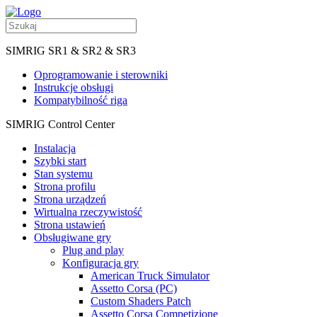
SIMRIG SR1 & SR2 & SR3
Oprogramowanie i sterowniki
Instrukcje obsługi
Kompatybilność riga
SIMRIG Control Center
Instalacja
Szybki start
Stan systemu
Strona profilu
Strona urządzeń
Wirtualna rzeczywistość
Strona ustawień
Obsługiwane gry
Plug and play
Konfiguracja gry
American Truck Simulator
Assetto Corsa (PC)
Custom Shaders Patch
Assetto Corsa Competizione