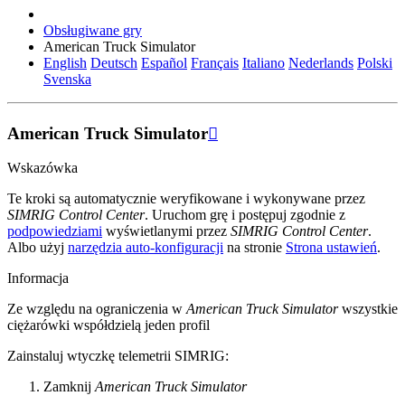
Obsługiwane gry
American Truck Simulator
English
Deutsch
Español
Français
Italiano
Nederlands
Polski
Svenska
American Truck Simulator

Wskazówka
Te kroki są automatycznie weryfikowane i wykonywane przez
SIMRIG Control Center
. Uruchom grę i postępuj zgodnie z
podpowiedziami
wyświetlanymi przez
SIMRIG Control Center
.
Albo użyj
narzędzia auto-konfiguracji
na stronie
Strona ustawień
.
Informacja
Ze względu na ograniczenia w
American Truck Simulator
wszystkie
ciężarówki współdzielą jeden profil
Zainstaluj wtyczkę telemetrii SIMRIG:
Zamknij
American Truck Simulator