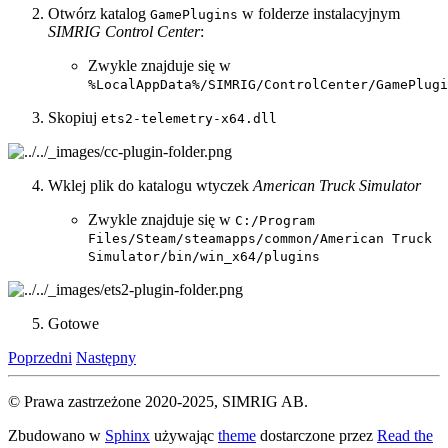
Otwórz katalog
w folderze instalacyjnym
GamePlugins
SIMRIG Control Center
:
Zwykle znajduje się w
%LocalAppData%/SIMRIG/ControlCenter/GamePlugi
Skopiuj
ets2-telemetry-x64.dll
Wklej plik do katalogu wtyczek
American Truck Simulator
Zwykle znajduje się w
C:/Program
Files/Steam/steamapps/common/American
Truck
Simulator/bin/win_x64/plugins
Gotowe
Poprzedni
Następny
© Prawa zastrzeżone 2020-2025, SIMRIG AB.
Zbudowano w
Sphinx
używając
theme
dostarczone przez
Read the