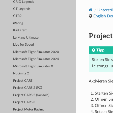
GRID Legends
GT Legends
Unterstü
English
De
GTR2
iRacing
KartKraft
Projec
Le Mans Ultimate
Live for Speed
Tipp
Microsoft Flight Simulator 2020
Microsoft Flight Simulator 2024
Stellen Sie 
Leistungs- 
Microsoft Flight Simulator X
NoLimits 2
Project CARS
Aktivieren Si
Project CARS 2 (PC)
Starten S
Project CARS 2 (Konsole)
Öffnen Si
Project CARS 3
Öffnen Si
Project Motor Racing
Setzen Si