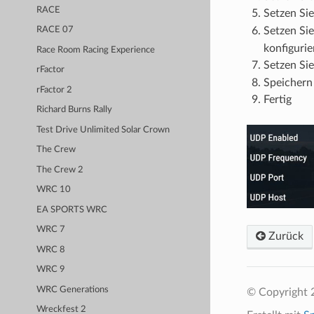
RACE
Setzen Si
Setzen Si
RACE 07
konfigurie
Race Room Racing Experience
Setzen Si
rFactor
Speichern
rFactor 2
Fertig
Richard Burns Rally
Test Drive Unlimited Solar Crown
The Crew
The Crew 2
WRC 10
EA SPORTS WRC
WRC 7
Zurück
WRC 8
WRC 9
WRC Generations
© Copyright 
Wreckfest 2