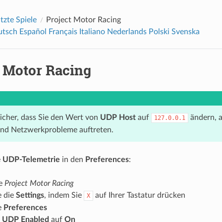
tzte Spiele
Project Motor Racing
utsch
Español
Français
Italiano
Nederlands
Polski
Svenska
t Motor Racing
sicher, dass Sie den Wert von
UDP Host
auf
ändern, a
127.0.0.1
und Netzwerkprobleme auftreten.
e
UDP-Telemetrie
in den
Preferences
:
ie
Project Motor Racing
e die
Settings
, indem Sie
auf Ihrer Tastatur drücken
X
e
Preferences
e
UDP Enabled
auf
On