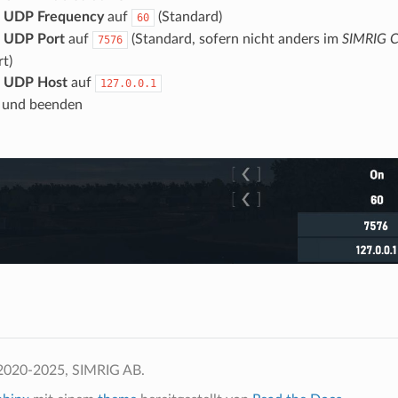
e
UDP Frequency
auf
(Standard)
60
e
UDP Port
auf
(Standard, sofern nicht anders im
SIMRIG C
7576
rt)
e
UDP Host
auf
127.0.0.1
 und beenden
2020-2025, SIMRIG AB.