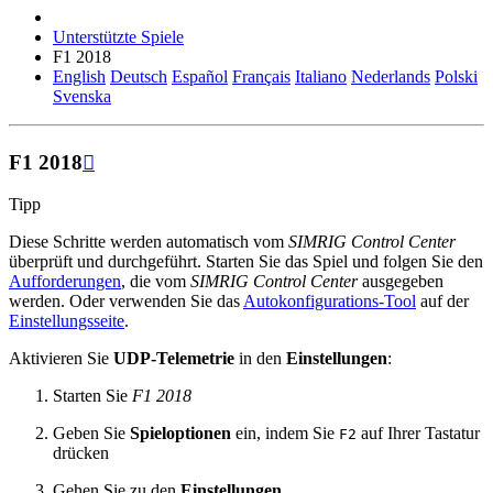
Unterstützte Spiele
F1 2018
English
Deutsch
Español
Français
Italiano
Nederlands
Polski
Svenska
F1 2018

Tipp
Diese Schritte werden automatisch vom
SIMRIG Control Center
überprüft und durchgeführt. Starten Sie das Spiel und folgen Sie den
Aufforderungen
, die vom
SIMRIG Control Center
ausgegeben
werden. Oder verwenden Sie das
Autokonfigurations-Tool
auf der
Einstellungsseite
.
Aktivieren Sie
UDP-Telemetrie
in den
Einstellungen
:
Starten Sie
F1 2018
Geben Sie
Spieloptionen
ein, indem Sie
auf Ihrer Tastatur
F2
drücken
Gehen Sie zu den
Einstellungen