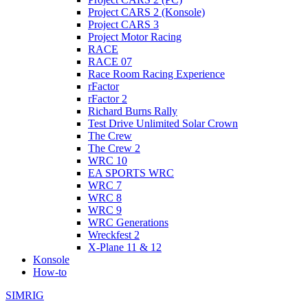
Project CARS 2 (Konsole)
Project CARS 3
Project Motor Racing
RACE
RACE 07
Race Room Racing Experience
rFactor
rFactor 2
Richard Burns Rally
Test Drive Unlimited Solar Crown
The Crew
The Crew 2
WRC 10
EA SPORTS WRC
WRC 7
WRC 8
WRC 9
WRC Generations
Wreckfest 2
X-Plane 11 & 12
Konsole
How-to
SIMRIG