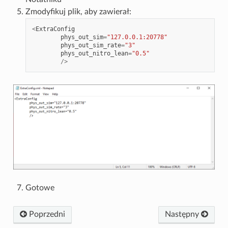
Zmodyfikuj plik, aby zawierał:
<
ExtraConfig
phys_out_sim
=
"127.0.0.1:20778"
phys_out_sim_rate
=
"3"
phys_out_nitro_lean
=
"0.5"
/>
Gotowe
Poprzedni
Następny