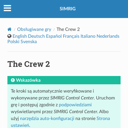
SIMRIG
Obsługiwane gry
The Crew 2
English
Deutsch
Español
Français
Italiano
Nederlands
Polski
Svenska
The Crew 2
Wskazówka
Te kroki są automatycznie weryfikowane i
wykonywane przez
SIMRIG Control Center
. Uruchom
grę i postępuj zgodnie z
podpowiedziami
wyświetlanymi przez
SIMRIG Control Center
. Albo
użyj
narzędzia auto-konfiguracji
na stronie
Strona
ustawień
.