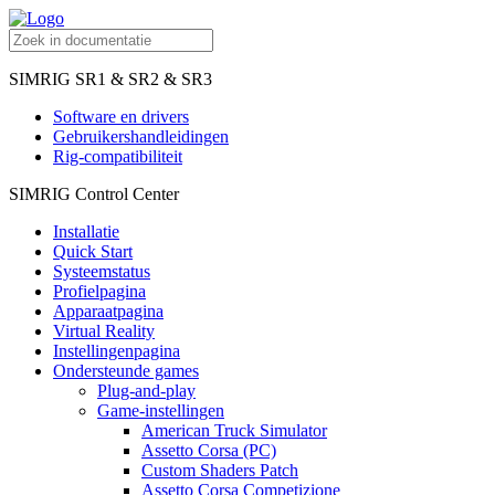
SIMRIG SR1 & SR2 & SR3
Software en drivers
Gebruikershandleidingen
Rig-compatibiliteit
SIMRIG Control Center
Installatie
Quick Start
Systeemstatus
Profielpagina
Apparaatpagina
Virtual Reality
Instellingenpagina
Ondersteunde games
Plug-and-play
Game-instellingen
American Truck Simulator
Assetto Corsa (PC)
Custom Shaders Patch
Assetto Corsa Competizione