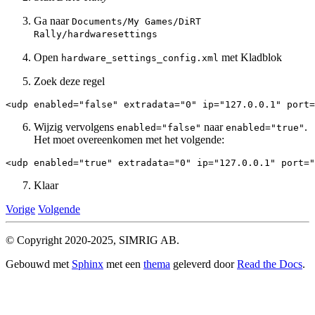
Ga naar
Documents/My
Games/DiRT
Rally/hardwaresettings
Open
met Kladblok
hardware_settings_config.xml
Zoek deze regel
<udp
enabled=
"false"
extradata=
"0"
ip=
"127.0.0.1"
port=
Wijzig vervolgens
naar
.
enabled="false"
enabled="true"
Het moet overeenkomen met het volgende:
<udp
enabled=
"true"
extradata=
"0"
ip=
"127.0.0.1"
port=
"
Klaar
Vorige
Volgende
© Copyright 2020-2025, SIMRIG AB.
Gebouwd met
Sphinx
met een
thema
geleverd door
Read the Docs
.