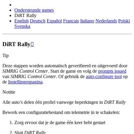
Ondersteunde games
DiRT Rally
English
Deutsch
Español
Français
Italiano
Nederlands
Polski
Svenska
DiRT Rally

Tip
Deze stappen worden automatisch geverifieerd en uitgevoerd door
SIMRIG Control Center
. Start de game en volg de
prompts issued
van
SIMRIG Control Center
. Of gebruik de
auto-configure tool
op
de
Instellingenpagina
.
Notitie
Alle auto’s delen één profiel vanwege beperkingen in
DiRT Rally
Bewerk een configuratiebestand om telemetrie in te schakelen:
Zorg ervoor dat je de game één keer hebt gestart
Sluit
DiRT Rally