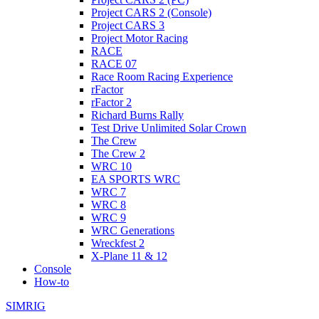
Project CARS 2 (Console)
Project CARS 3
Project Motor Racing
RACE
RACE 07
Race Room Racing Experience
rFactor
rFactor 2
Richard Burns Rally
Test Drive Unlimited Solar Crown
The Crew
The Crew 2
WRC 10
EA SPORTS WRC
WRC 7
WRC 8
WRC 9
WRC Generations
Wreckfest 2
X-Plane 11 & 12
Console
How-to
SIMRIG