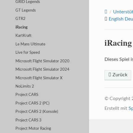
GRID Legends
GT Legends
Unterstüt
English
Deu
GTR2
iRacing
KartKraft
iRacing
Le Mans Ultimate
Live for Speed
Dieses Spiel i
Microsoft Flight Simulator 2020
Microsoft Flight Simulator 2024
Zurück
Microsoft Flight Simulator X
NoLimits 2
Project CARS
© Copyright 
Project CARS 2 (PC)
Erstellt mit
S
Project CARS 2 (Konsole)
Project CARS 3
Project Motor Racing