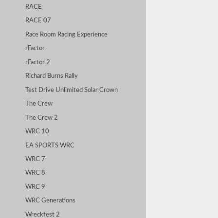
RACE
RACE 07
Race Room Racing Experience
rFactor
rFactor 2
Richard Burns Rally
Test Drive Unlimited Solar Crown
The Crew
The Crew 2
WRC 10
EA SPORTS WRC
WRC 7
WRC 8
WRC 9
WRC Generations
Wreckfest 2