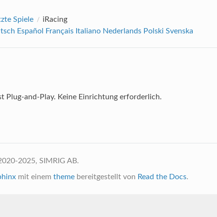
zte Spiele
iRacing
tsch
Español
Français
Italiano
Nederlands
Polski
Svenska
st Plug-and-Play. Keine Einrichtung erforderlich.
2020-2025, SIMRIG AB.
phinx
mit einem
theme
bereitgestellt von
Read the Docs
.