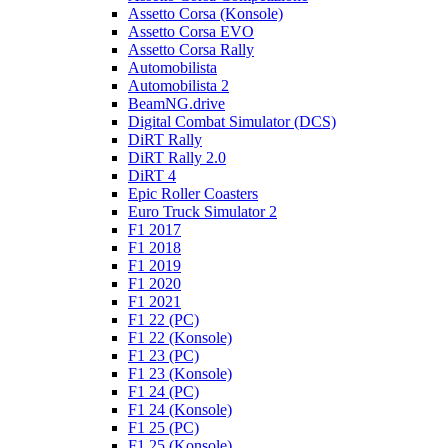
Assetto Corsa (Konsole)
Assetto Corsa EVO
Assetto Corsa Rally
Automobilista
Automobilista 2
BeamNG.drive
Digital Combat Simulator (DCS)
DiRT Rally
DiRT Rally 2.0
DiRT 4
Epic Roller Coasters
Euro Truck Simulator 2
F1 2017
F1 2018
F1 2019
F1 2020
F1 2021
F1 22 (PC)
F1 22 (Konsole)
F1 23 (PC)
F1 23 (Konsole)
F1 24 (PC)
F1 24 (Konsole)
F1 25 (PC)
F1 25 (Konsole)