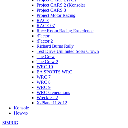
Project CARS 2 (Konsole)
Project CARS 3
Project Motor Racing
RACE
RACE 07
Race Room Racing Experience
rFactor
rFactor 2
Richard Burns Rally
Test Drive Unlimited Solar Crown
The Crew
The Crew 2
WRC 10
EA SPORTS WRC
WRC 7
WRC 8
WRC 9
WRC Generations
Wreckfest 2
X-Plane 11 & 12
Konsole
How-to
SIMRIG