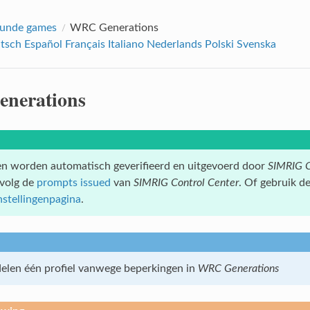
unde games
WRC Generations
tsch
Español
Français
Italiano
Nederlands
Polski
Svenska
nerations
n worden automatisch geverifieerd en uitgevoerd door
SIMRIG C
volg de
prompts issued
van
SIMRIG Control Center
. Of gebruik d
nstellingenpagina
.
 delen één profiel vanwege beperkingen in
WRC Generations