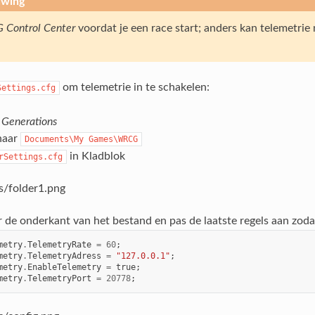
wing
 Control Center
voordat je een race start; anders kan telemetrie
om telemetrie in te schakelen:
Settings.cfg
Generations
naar
Documents\My
Games\WRCG
in Kladblok
rSettings.cfg
r de onderkant van het bestand en pas de laatste regels aan zodat
metry
.
TelemetryRate
=
60
;
metry
.
TelemetryAdress
=
"127.0.0.1"
;
metry
.
EnableTelemetry
=
true
;
metry
.
TelemetryPort
=
20778
;