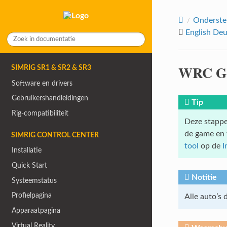
Onderste
English
Deu
WRC Ge
SIMRIG SR1 & SR2 & SR3
Software en drivers
Gebruikershandleidingen
Tip
Rig-compatibiliteit
Deze stappe
de game en 
SIMRIG CONTROL CENTER
tool
op de
I
Installatie
Quick Start
Notitie
Systeemstatus
Profielpagina
Alle auto’s
Apparaatpagina
Virtual Reality