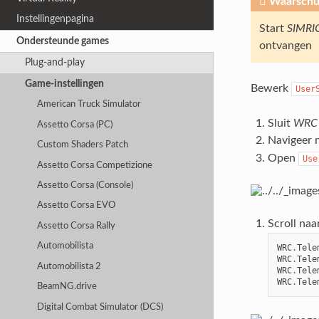
Waarschu
Instellingenpagina
Start
SIMRIG
Ondersteunde games
ontvangen
Plug-and-play
Game-instellingen
Bewerk
User
American Truck Simulator
Sluit
WRC 
Assetto Corsa (PC)
Navigeer 
Custom Shaders Patch
Open
Use
Assetto Corsa Competizione
Assetto Corsa (Console)
Assetto Corsa EVO
Scroll naa
Assetto Corsa Rally
Automobilista
WRC
.
Tele
WRC
.
Tele
Automobilista 2
WRC
.
Tele
WRC
.
Tele
BeamNG.drive
Digital Combat Simulator (DCS)