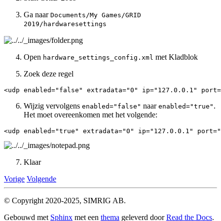
Ga naar
Documents/My
Games/GRID
2019/hardwaresettings
Open
met Kladblok
hardware_settings_config.xml
Zoek deze regel
<udp
enabled=
"false"
extradata=
"0"
ip=
"127.0.0.1"
port=
Wijzig vervolgens
naar
.
enabled="false"
enabled="true"
Het moet overeenkomen met het volgende:
<udp
enabled=
"true"
extradata=
"0"
ip=
"127.0.0.1"
port=
"
Klaar
Vorige
Volgende
© Copyright 2020-2025, SIMRIG AB.
Gebouwd met
Sphinx
met een
thema
geleverd door
Read the Docs
.