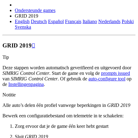
Ondersteunde games
GRID 2019
English
Deutsch
Español
Français
Italiano
Nederlands
Polski
Svenska
GRID 2019

Tip
Deze stappen worden automatisch geverifieerd en uitgevoerd door
SIMRIG Control Center
. Start de game en volg de
prompts issued
van
SIMRIG Control Center
. Of gebruik de
auto-configure tool
op
de
Instellingenpagina
.
Notitie
Alle auto’s delen één profiel vanwege beperkingen in
GRID 2019
Bewerk een configuratiebestand om telemetrie in te schakelen:
Zorg ervoor dat je de game één keer hebt gestart
Sluit
GRID 2019