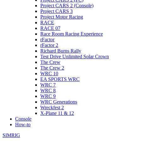
Project CARS 2 (Console)
Project CARS 3
Project Motor Racing
RACE
RACE 07
Race Room Racing Experience
rFactor
rFactor 2
Richard Burns Rally
Test Drive Unlimited Solar Crown
The Crew
The Crew 2
WRC 10
EA SPORTS WRC
WRC 7
WRC 8
WRC 9
WRC Generations
Wreckfest 2
X-Plane 11 & 12
Console
How-to
SIMRIG