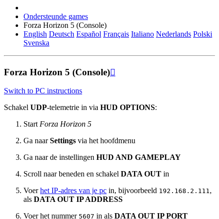
Ondersteunde games
Forza Horizon 5 (Console)
English
Deutsch
Español
Français
Italiano
Nederlands
Polski
Svenska
Forza Horizon 5 (Console)

Switch to PC instructions
Schakel
UDP
-telemetrie in via
HUD OPTIONS
:
Start
Forza Horizon 5
Ga naar
Settings
via het hoofdmenu
Ga naar de instellingen
HUD AND GAMEPLAY
Scroll naar beneden en schakel
DATA OUT
in
Voer
het IP-adres van je pc
in, bijvoorbeeld
,
192.168.2.111
als
DATA OUT IP ADDRESS
Voer het nummer
in als
DATA OUT IP PORT
5607