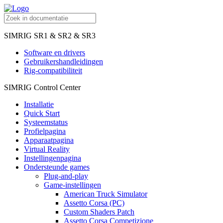
SIMRIG SR1 & SR2 & SR3
Software en drivers
Gebruikershandleidingen
Rig-compatibiliteit
SIMRIG Control Center
Installatie
Quick Start
Systeemstatus
Profielpagina
Apparaatpagina
Virtual Reality
Instellingenpagina
Ondersteunde games
Plug-and-play
Game-instellingen
American Truck Simulator
Assetto Corsa (PC)
Custom Shaders Patch
Assetto Corsa Competizione