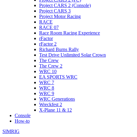
Project CARS 2 (Console)
Project CARS 3
Project Motor Racing
RACE
RACE 07
Race Room Racing Experience
rFactor
rFactor 2
Richard Burns Rally
Test Drive Unlimited Solar Crown
The Crew
The Crew 2
WRC 10
EA SPORTS WRC
WRC 7
WRC 8
WRC 9
WRC Generations
Wreckfest 2
X-Plane 11 & 12
Console
How-to
SIMRIG