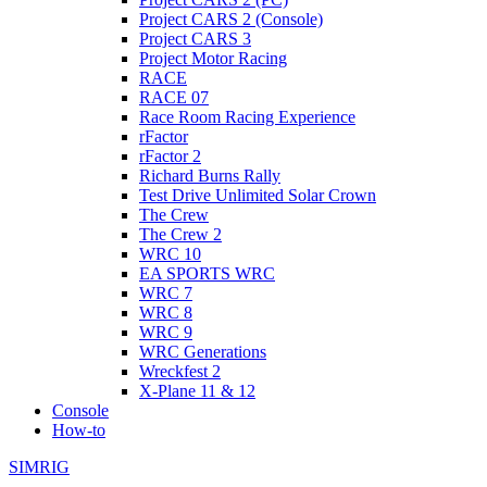
Project CARS 2 (Console)
Project CARS 3
Project Motor Racing
RACE
RACE 07
Race Room Racing Experience
rFactor
rFactor 2
Richard Burns Rally
Test Drive Unlimited Solar Crown
The Crew
The Crew 2
WRC 10
EA SPORTS WRC
WRC 7
WRC 8
WRC 9
WRC Generations
Wreckfest 2
X-Plane 11 & 12
Console
How-to
SIMRIG