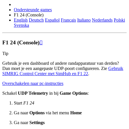
Ondersteunde games
F1 24 (Console)
English
Deutsch
Español
Français
Italiano
Nederlands
Polski
Svenska
F1 24 (Console)

Tip
Gebruik je een dashboard of andere randapparatuur van derden?
Dan moet je een aangepaste UDP-poort configureren. Zie
Gebruik
SIMRIG Control Center met SimHub en F1 22
.
Overschakelen naar pc-instructies
Schakel
UDP Telemetry
in bij
Game Options
:
Start
F1 24
Ga naar
Options
via het menu
Home
Ga naar
Settings