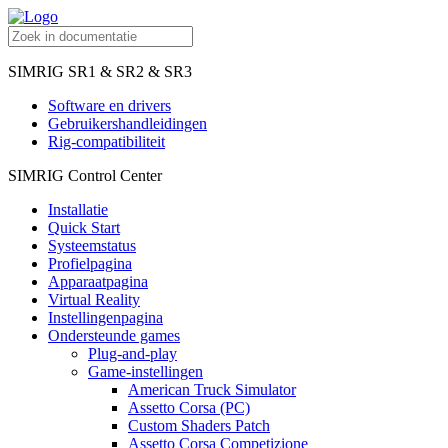
SIMRIG SR1 & SR2 & SR3
Software en drivers
Gebruikershandleidingen
Rig-compatibiliteit
SIMRIG Control Center
Installatie
Quick Start
Systeemstatus
Profielpagina
Apparaatpagina
Virtual Reality
Instellingenpagina
Ondersteunde games
Plug-and-play
Game-instellingen
American Truck Simulator
Assetto Corsa (PC)
Custom Shaders Patch
Assetto Corsa Competizione