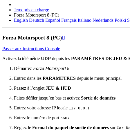
Jeux pris en charge
Forza Motorsport 8 (PC)
English
Deutsch
Español
Français
Italiano
Nederlands
Polski
S
Forza Motorsport 8 (PC)

Passer aux instructions Console
Activez la télémétrie
UDP
depuis les
PARAMÈTRES DE JEU & 
Démarrez
Forza Motorsport 8
Entrez dans les
PARAMÈTRES
depuis le menu principal
Passez à l’onglet
JEU & HUD
Faites défiler jusqu’en bas et activez
Sortie de données
Entrez votre adresse IP locale
127.0.0.1
Entrez le numéro de port
5607
Réglez le
Format du paquet de sortie de données
sur
Car
D