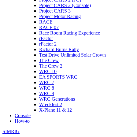
Project CARS 2 (Console)
Project CARS 3
Project Motor Racing
RACE
RACE 07
Race Room Racing Experience
rFactor
rFactor 2
Richard Burns Rally
Test Drive Unlimited Solar Crown
The Crew
The Crew 2
WRC 10
EA SPORTS WRC
WRC 7
WRC 8
WRC 9
WRC Generations
Wreckfest 2
X-Plane 11 & 12
Console
How-to
SIMRIG