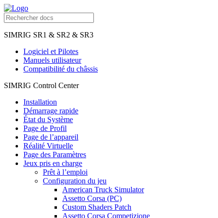
SIMRIG SR1 & SR2 & SR3
Logiciel et Pilotes
Manuels utilisateur
Compatibilité du châssis
SIMRIG Control Center
Installation
Démarrage rapide
État du Système
Page de Profil
Page de l’appareil
Réalité Virtuelle
Page des Paramètres
Jeux pris en charge
Prêt à l’emploi
Configuration du jeu
American Truck Simulator
Assetto Corsa (PC)
Custom Shaders Patch
Assetto Corsa Competizione