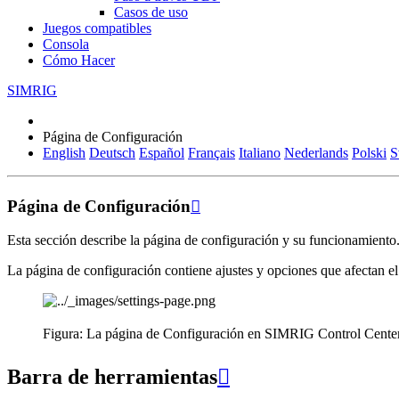
Casos de uso
Juegos compatibles
Consola
Cómo Hacer
SIMRIG
Página de Configuración
English
Deutsch
Español
Français
Italiano
Nederlands
Polski
S
Página de Configuración

Esta sección describe la página de configuración y su funcionamiento
La página de configuración contiene ajustes y opciones que afectan 
Figura: La página de Configuración en SIMRIG Control Center
Barra de herramientas
