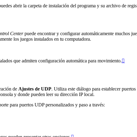
uedes abrir la carpeta de instalación del programa y su archivo de regis
trol Center
puede encontrar y configurar automáticamente muchos jueg
amente los juegos instalados en tu computadora.
instalados que admiten configuración automática para movimiento.

uración de
Ajustes de UDP
. Utiliza este diálogo para establecer puert
consola y donde pueden leer su dirección IP local.
oporte para puertos UDP personalizados y paso a través:
egos pueden presentar otras opciones.
