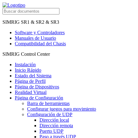
SIMRIG SR1 & SR2 & SR3
Software y Controladores
Manuales de Usuario
Compatibilidad del Chasis
SIMRIG Control Center
Instalación
Inicio Rápido
Estado del Sistema
Página de Perfil
Página de Dispositivos
Realidad Virtual
Página de Configuración
Barra de herramientas
Configurar juegos para movimiento
Configuración de UDP
Dirección local
Dirección remota
Puerto UDP
Paso a través UDP