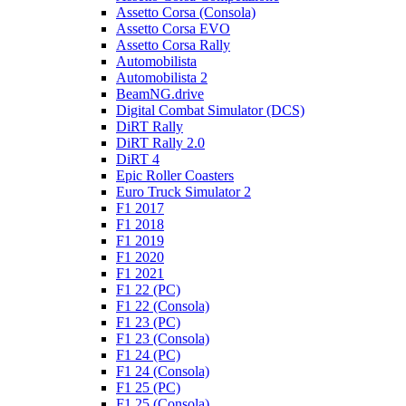
Assetto Corsa (Consola)
Assetto Corsa EVO
Assetto Corsa Rally
Automobilista
Automobilista 2
BeamNG.drive
Digital Combat Simulator (DCS)
DiRT Rally
DiRT Rally 2.0
DiRT 4
Epic Roller Coasters
Euro Truck Simulator 2
F1 2017
F1 2018
F1 2019
F1 2020
F1 2021
F1 22 (PC)
F1 22 (Consola)
F1 23 (PC)
F1 23 (Consola)
F1 24 (PC)
F1 24 (Consola)
F1 25 (PC)
F1 25 (Consola)