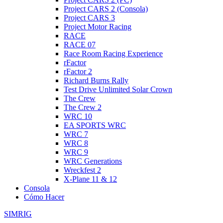
Project CARS 2 (Consola)
Project CARS 3
Project Motor Racing
RACE
RACE 07
Race Room Racing Experience
rFactor
rFactor 2
Richard Burns Rally
Test Drive Unlimited Solar Crown
The Crew
The Crew 2
WRC 10
EA SPORTS WRC
WRC 7
WRC 8
WRC 9
WRC Generations
Wreckfest 2
X-Plane 11 & 12
Consola
Cómo Hacer
SIMRIG