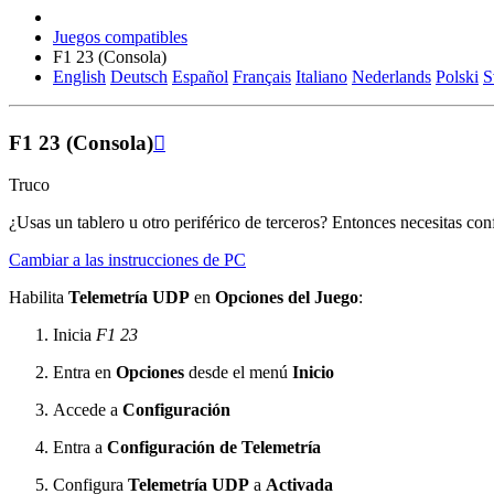
Juegos compatibles
F1 23 (Consola)
English
Deutsch
Español
Français
Italiano
Nederlands
Polski
S
F1 23 (Consola)

Truco
¿Usas un tablero u otro periférico de terceros? Entonces necesitas c
Cambiar a las instrucciones de PC
Habilita
Telemetría UDP
en
Opciones del Juego
:
Inicia
F1 23
Entra en
Opciones
desde el menú
Inicio
Accede a
Configuración
Entra a
Configuración de Telemetría
Configura
Telemetría UDP
a
Activada