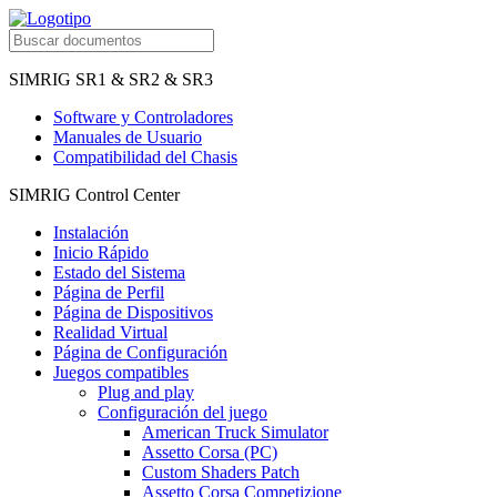
SIMRIG SR1 & SR2 & SR3
Software y Controladores
Manuales de Usuario
Compatibilidad del Chasis
SIMRIG Control Center
Instalación
Inicio Rápido
Estado del Sistema
Página de Perfil
Página de Dispositivos
Realidad Virtual
Página de Configuración
Juegos compatibles
Plug and play
Configuración del juego
American Truck Simulator
Assetto Corsa (PC)
Custom Shaders Patch
Assetto Corsa Competizione