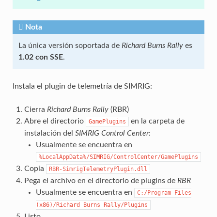
Nota
La única versión soportada de
Richard Burns Rally
es
1.02 con SSE
.
Instala el plugin de telemetría de SIMRIG:
Cierra
Richard Burns Rally
(RBR)
Abre el directorio
en la carpeta de
GamePlugins
instalación del
SIMRIG Control Center
:
Usualmente se encuentra en
%LocalAppData%/SIMRIG/ControlCenter/GamePlugins
Copia
RBR-SimrigTelemetryPlugin.dll
Pega el archivo en el directorio de plugins de
RBR
Usualmente se encuentra en
C:/Program
Files
(x86)/Richard
Burns
Rally/Plugins
Listo