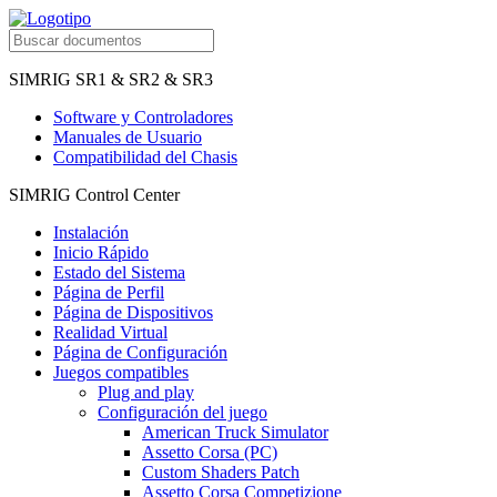
SIMRIG SR1 & SR2 & SR3
Software y Controladores
Manuales de Usuario
Compatibilidad del Chasis
SIMRIG Control Center
Instalación
Inicio Rápido
Estado del Sistema
Página de Perfil
Página de Dispositivos
Realidad Virtual
Página de Configuración
Juegos compatibles
Plug and play
Configuración del juego
American Truck Simulator
Assetto Corsa (PC)
Custom Shaders Patch
Assetto Corsa Competizione