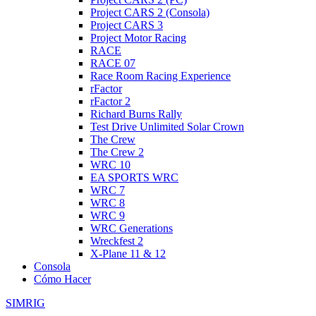
Project CARS 2 (Consola)
Project CARS 3
Project Motor Racing
RACE
RACE 07
Race Room Racing Experience
rFactor
rFactor 2
Richard Burns Rally
Test Drive Unlimited Solar Crown
The Crew
The Crew 2
WRC 10
EA SPORTS WRC
WRC 7
WRC 8
WRC 9
WRC Generations
Wreckfest 2
X-Plane 11 & 12
Consola
Cómo Hacer
SIMRIG