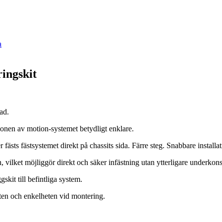
a
ingskit
ad.
ionen av motion-systemet betydligt enklare.
 fästs fästsystemet direkt på chassits sida. Färre steg. Snabbare install
, vilket möjliggör direkt och säker infästning utan ytterligare underkons
skit till befintliga system.
eten och enkelheten vid montering.