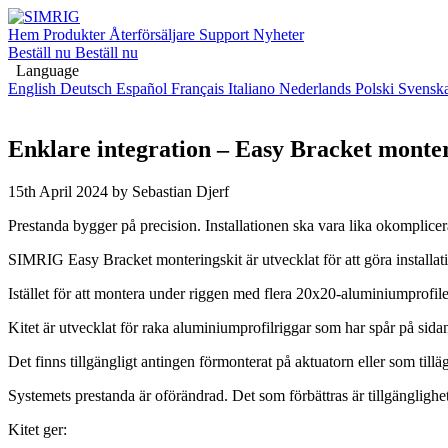
Hem
Produkter
Återförsäljare
Support
Nyheter
Beställ nu
Beställ nu
Language
English
Deutsch
Español
Français
Italiano
Nederlands
Polski
Svensk
Enklare integration – Easy Bracket monter
15th April 2024
by Sebastian Djerf
Prestanda bygger på precision. Installationen ska vara lika okomplicer
SIMRIG Easy Bracket monteringskit är utvecklat för att göra installat
Istället för att montera under riggen med flera 20x20-aluminiumprofiler
Kitet är utvecklat för raka aluminiumprofilriggar som har spår på sidan
Det finns tillgängligt antingen förmonterat på aktuatorn eller som tillägg
Systemets prestanda är oförändrad. Det som förbättras är tillgängligh
Kitet ger: