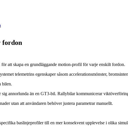
a
r fordon
ör att skapa en grundläggande motion-profil för varje enskilt fordon.
 systemet telemetrins egenskaper såsom accelerationsmönster, bromsinten
 bilen.
eter sig annorlunda än en GT3-bil. Rallybilar kommunicerar viktöverföri
lnader utan att användaren behöver justera parametrar manuellt.
pecifika baslinjeprofiler till en mer konsekvent upplevelse i olika simulat