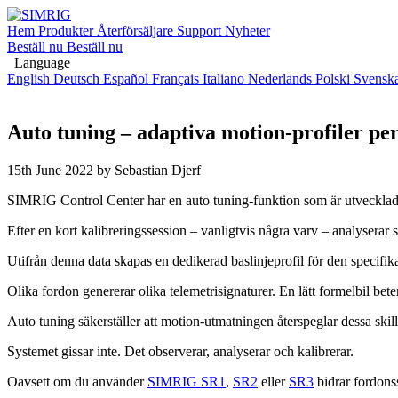
Hem
Produkter
Återförsäljare
Support
Nyheter
Beställ nu
Beställ nu
Language
English
Deutsch
Español
Français
Italiano
Nederlands
Polski
Svensk
Auto tuning – adaptiva motion-profiler pe
15th June 2022
by Sebastian Djerf
SIMRIG Control Center har en auto tuning-funktion som är utvecklad f
Efter en kort kalibreringssession – vanligtvis några varv – analyserar
Utifrån denna data skapas en dedikerad baslinjeprofil för den specifika
Olika fordon genererar olika telemetrisignaturer. En lätt formelbil b
Auto tuning säkerställer att motion-utmatningen återspeglar dessa skil
Systemet gissar inte. Det observerar, analyserar och kalibrerar.
Oavsett om du använder
SIMRIG SR1
,
SR2
eller
SR3
bidrar fordonss