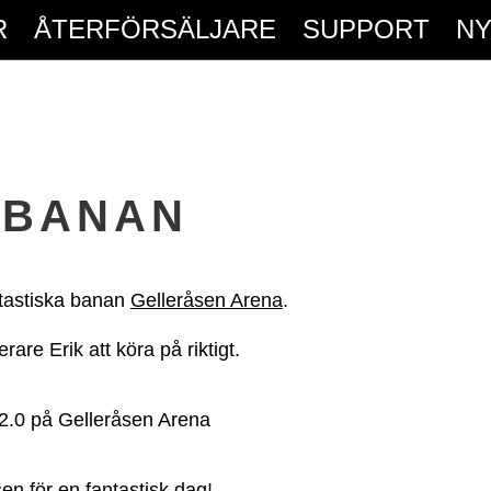
R
ÅTERFÖRSÄLJARE
SUPPORT
N
 BANAN
ntastiska banan
Gelleråsen Arena
.
erare Erik att köra på riktigt.
sen för en fantastisk dag!