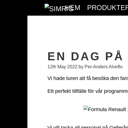
HEM
PRODUKTE
EN DAG PÅ
12th May 2022
by Per-Anders Alveflo
Vi hade turen att få besöka den fa
Ett perfekt tillfälle för vår programm
Vi vill tacka all personal på Gellerå