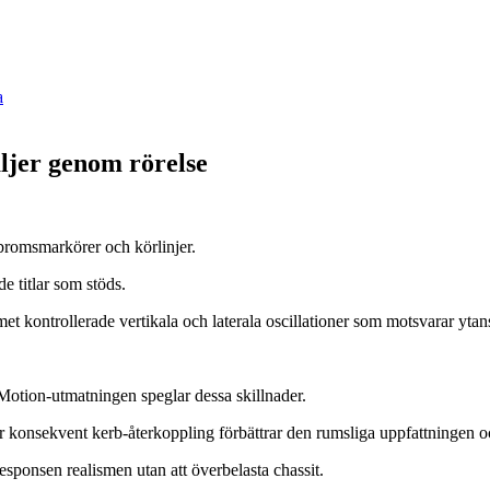
a
aljer genom rörelse
 bromsmarkörer och körlinjer.
 titlar som stöds.
t kontrollerade vertikala och laterala oscillationer som motsvarar ytans
g. Motion-utmatningen speglar dessa skillnader.
 för konsekvent kerb-återkoppling förbättrar den rumsliga uppfattning
esponsen realismen utan att överbelasta chassit.