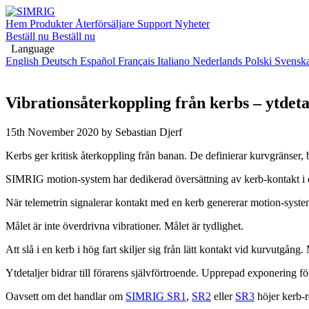
Hem
Produkter
Återförsäljare
Support
Nyheter
Beställ nu
Beställ nu
Language
English
Deutsch
Español
Français
Italiano
Nederlands
Polski
Svensk
Vibrationsåterkoppling från kerbs – ytdet
15th November 2020
by Sebastian Djerf
Kerbs ger kritisk återkoppling från banan. De definierar kurvgränser,
SIMRIG motion-system har dedikerad översättning av kerb-kontakt i de
När telemetrin signalerar kontakt med en kerb genererar motion-systeme
Målet är inte överdrivna vibrationer. Målet är tydlighet.
Att slå i en kerb i hög fart skiljer sig från lätt kontakt vid kurvutgån
Ytdetaljer bidrar till förarens självförtroende. Upprepad exponering
Oavsett om det handlar om
SIMRIG SR1
,
SR2
eller
SR3
höjer kerb-r