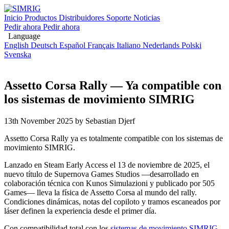
Inicio
Productos
Distribuidores
Soporte
Noticias
Pedir ahora
Pedir ahora
Language
English
Deutsch
Español
Français
Italiano
Nederlands
Polski
Svenska
Assetto Corsa Rally — Ya compatible con
los sistemas de movimiento SIMRIG
13th November 2025
by Sebastian Djerf
Assetto Corsa Rally ya es totalmente compatible con los sistemas de
movimiento SIMRIG.
Lanzado en Steam Early Access el 13 de noviembre de 2025, el
nuevo título de Supernova Games Studios —desarrollado en
colaboración técnica con Kunos Simulazioni y publicado por 505
Games— lleva la física de Assetto Corsa al mundo del rally.
Condiciones dinámicas, notas del copiloto y tramos escaneados por
láser definen la experiencia desde el primer día.
Con compatibilidad total con los
sistemas de movimiento SIMRIG
,