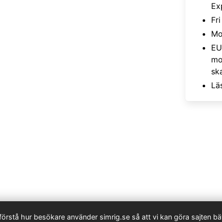
Ex
Fr
Mo
EU
mo
sk
Lä
 förstå hur besökare använder simrig.se så att vi kan göra sajten bät