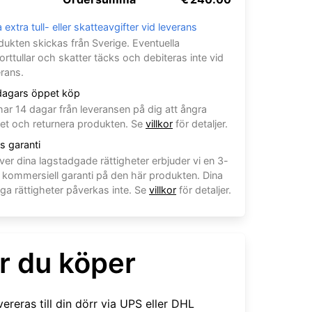
 extra tull- eller skatteavgifter vid leverans
dukten skickas från Sverige. Eventuella
orttullar och skatter täcks och debiteras inte vid
erans.
dagars öppet köp
har 14 dagar från leveransen på dig att ångra
et och returnera produkten. Se
villkor
för detaljer.
s garanti
ver dina lagstadgade rättigheter erbjuder vi en 3-
g kommersiell garanti på den här produkten. Dina
iga rättigheter påverkas inte. Se
villkor
för detaljer.
r du köper
vereras till din dörr via UPS eller DHL