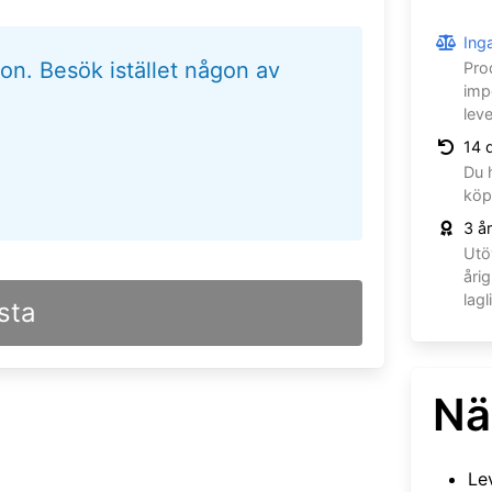
Inga
gion.
Besök istället någon av
Pro
imp
lev
14 
Du 
köp
3 år
Utö
åri
lagl
sta
Nä
Le