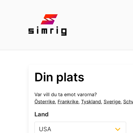
Din plats
Var vill du ta emot varorna?
Österrike
,
Frankrike
,
Tyskland
,
Sverige
,
Sch
Land