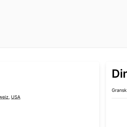
Di
Gransk
weiz
,
USA