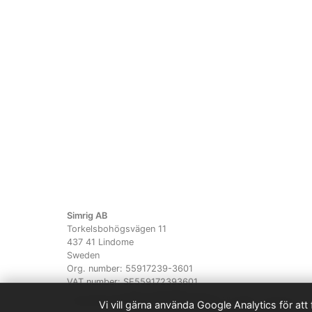
Simrig AB
Torkelsbohögsvägen 11
437 41 Lindome
Sweden
Org. number: 55917239-3601
VAT number: SE559172393601
Copyright ©
Simrig AB 2018-2026
. All rights reserved.
Vi vill gärna använda Google Analytics för att