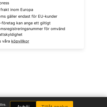
press
i frakt inom Europa
ms gäller endast för EU-kunder
-företag kan ange ett giltigt
msregistreringsnummer för omvänd
attskyldighet
s våra
köpvillkor
tre.